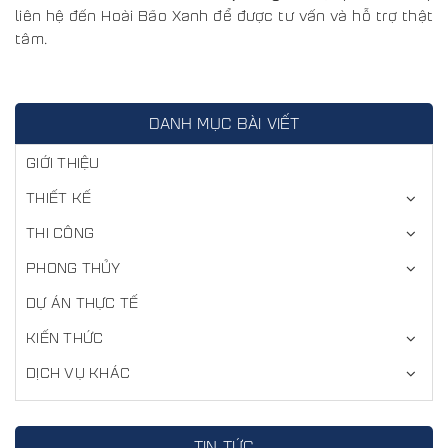
liên hệ đến Hoài Bão Xanh để được tư vấn và hỗ trợ thật
tâm.
DANH MỤC BÀI VIẾT
GIỚI THIỆU
THIẾT KẾ
THI CÔNG
PHONG THỦY
DỰ ÁN THỰC TẾ
KIẾN THỨC
DỊCH VỤ KHÁC
TIN TỨC