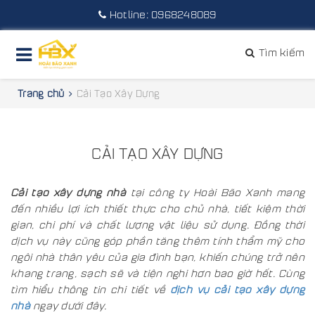
Hotline:
0968248089
Tìm kiếm
Trang chủ
Cải Tạo Xây Dựng
CẢI TẠO XÂY DỰNG
Cải tạo xây dựng nhà
tại công ty Hoài Bão Xanh mang
đến nhiều lợi ích thiết thực cho chủ nhà, tiết kiệm thời
gian, chi phí và chất lượng vật liệu sử dụng. Đồng thời
dịch vụ này cũng góp phần tăng thêm tính thẩm mỹ cho
ngôi nhà thân yêu của gia đình bạn, khiến chúng trở nên
khang trang, sạch sẽ và tiện nghi hơn bao giờ hết. Cùng
tìm hiểu thông tin chi tiết về
dịch vụ cải tạo xây dựng
nhà
ngay dưới đây.