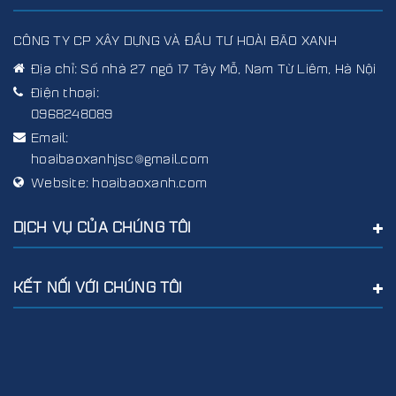
CÔNG TY CP XÂY DỰNG VÀ ĐẦU TƯ HOÀI BÃO XANH
Địa chỉ:
Số nhà 27 ngõ 17 Tây Mỗ, Nam Từ Liêm, Hà Nội
Điện thoại:
0968248089
Email:
hoaibaoxanhjsc@gmail.com
Website:
hoaibaoxanh.com
DỊCH VỤ CỦA CHÚNG TÔI
KẾT NỐI VỚI CHÚNG TÔI