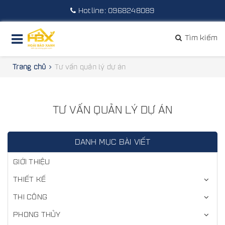
Hotline:
0968248089
Tìm kiếm
Trang chủ
Tư vấn quản lý dự án
TƯ VẤN QUẢN LÝ DỰ ÁN
DANH MỤC BÀI VIẾT
GIỚI THIỆU
THIẾT KẾ
THI CÔNG
PHONG THỦY