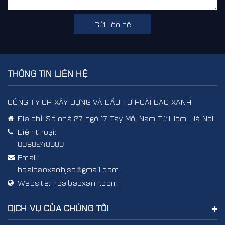
Gửi liên hệ
THÔNG TIN LIÊN HỆ
CÔNG TY CP XÂY DỰNG VÀ ĐẦU TƯ HOÀI BÃO XANH
Địa chỉ:
Số nhà 27 ngõ 17 Tây Mỗ, Nam Từ Liêm, Hà Nội
Điện thoại:
0968248089
Email:
hoaibaoxanhjsc@gmail.com
Website:
hoaibaoxanh.com
DỊCH VỤ CỦA CHÚNG TÔI