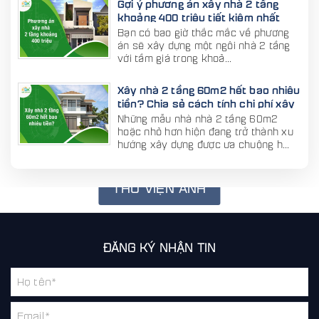
Gợi ý phương án xây nhà 2 tầng
khoảng 400 triệu tiết kiệm nhất
Bạn có bao giờ thắc mắc về phương
án sẽ xây dựng một ngôi nhà 2 tầng
với tầm giá trong khoả...
Xây nhà 2 tầng 60m2 hết bao nhiêu
tiền? Chia sẻ cách tính chi phí xây
nhà 2 tầng 60m2
Những mẫu nhà nhà 2 tầng 60m2
hoặc nhỏ hơn hiện đang trở thành xu
hướng xây dựng được ưa chuộng h...
THƯ VIỆN ẢNH
ĐĂNG KÝ NHẬN TIN