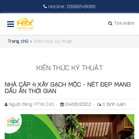
Hotline:
0968248089
Tìm kiếm
Trang chủ
Kiến thức kỹ thuật
KIẾN THỨC KỸ THUẬT
NHÀ CẤP 4 XÂY GẠCH MỘC - NÉT ĐẸP MANG
DẤU ẤN THỜI GIAN
Người đăng:
PTW CAS
04/09/2022
0
bình luận