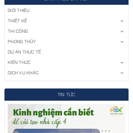
GIỚI THIỆU
THIẾT KẾ
THI CÔNG
PHONG THỦY
DỰ ÁN THỰC TẾ
KIẾN THỨC
DỊCH VỤ KHÁC
TIN TỨC