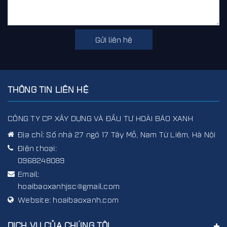
Gửi liên hệ
THÔNG TIN LIÊN HỆ
CÔNG TY CP XÂY DỰNG VÀ ĐẦU TƯ HOÀI BÃO XANH
Địa chỉ:
Số nhà 27 ngõ 17 Tây Mỗ, Nam Từ Liêm, Hà Nội
Điện thoại:
0968248089
Email:
hoaibaoxanhjsc@gmail.com
Website:
hoaibaoxanh.com
DỊCH VỤ CỦA CHÚNG TÔI