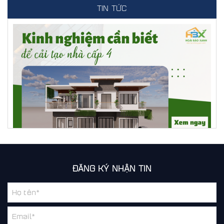
TIN TỨC
Các kinh nghiệm cần biết để cải tạo nhà cấp 4 đẹp và
ĐĂNG KÝ NHẬN TIN
tiết kiệm