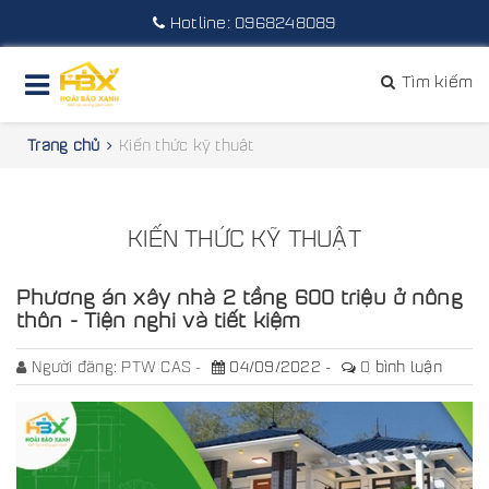
Hotline:
0968248089
Tìm kiếm
Trang chủ
Kiến thức kỹ thuật
KIẾN THỨC KỸ THUẬT
Phương án xây nhà 2 tầng 600 triệu ở nông
thôn - Tiện nghi và tiết kiệm
Người đăng:
PTW CAS
04/09/2022
0
bình luận