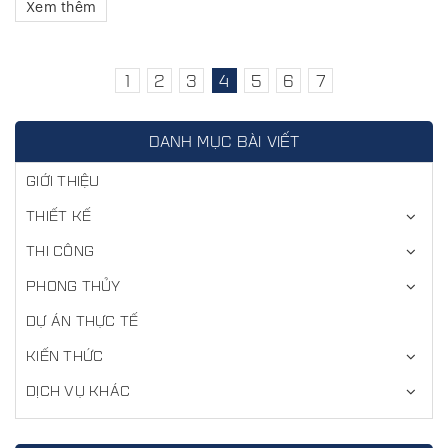
Xem thêm
1
2
3
4
5
6
7
DANH MỤC BÀI VIẾT
GIỚI THIỆU
THIẾT KẾ
THI CÔNG
PHONG THỦY
DỰ ÁN THỰC TẾ
KIẾN THỨC
DỊCH VỤ KHÁC