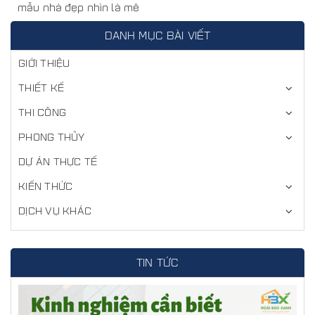
mẫu nhà đẹp nhìn là mê
DANH MỤC BÀI VIẾT
GIỚI THIỆU
THIẾT KẾ
THI CÔNG
PHONG THỦY
DỰ ÁN THỰC TẾ
KIẾN THỨC
DỊCH VỤ KHÁC
TIN TỨC