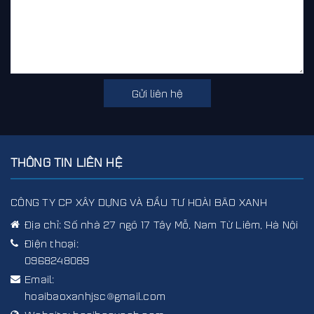
Gửi liên hệ
THÔNG TIN LIÊN HỆ
CÔNG TY CP XÂY DỰNG VÀ ĐẦU TƯ HOÀI BÃO XANH
Địa chỉ:
Số nhà 27 ngõ 17 Tây Mỗ, Nam Từ Liêm, Hà Nội
Điện thoại:
0968248089
Email:
hoaibaoxanhjsc@gmail.com