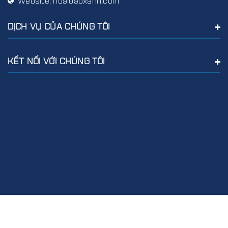
Website:
hoaibaoxanh.com
DỊCH VỤ CỦA CHÚNG TÔI
KẾT NỐI VỚI CHÚNG TÔI
© Bản quyền thuộc về hoaibaoxanh.com
Cung cấp bởi
Sapo