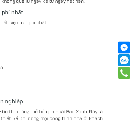
i không quá 10 ngày kể từ ngày hết hạn.
i phí nhất
iết kiệm chi phí nhất.
iá
ên nghiệp
y tín thì không thể bỏ qua Hoài Bão Xanh. Đây là
thiết kế, thi công mọi công trình nhà ở, khách