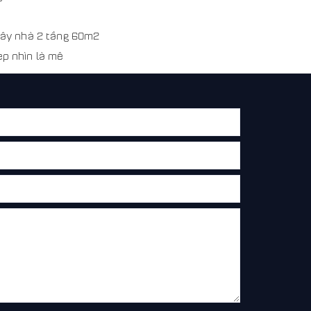
 xây nhà 2 tầng 60m2
ẹp nhìn là mê