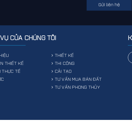
Gửi liên hệ
 VỤ CỦA CHÚNG TÔI
K
THIỆU
THIẾT KẾ
N THIẾT KẾ
THI CÔNG
 THỰC TẾ
CẢI TẠO
ỨC
TƯ VẤN MUA BÁN ĐẤT
TƯ VẤN PHONG THỦY