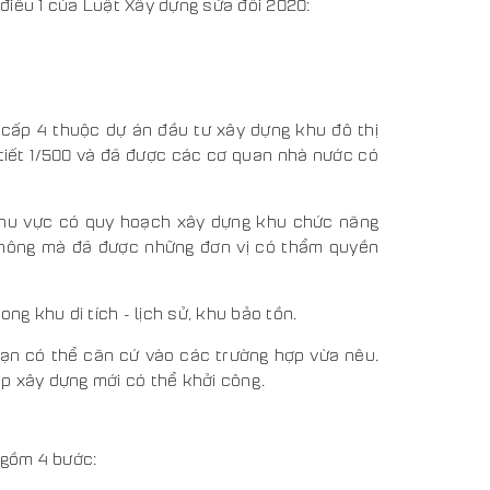
điều 1 của Luật Xây dựng sửa đổi 2020:
 cấp 4 thuộc dự án đầu tư xây dựng khu đô thị
tiết 1/500 và đã được các cơ quan nhà nước có
khu vực có quy hoạch xây dựng khu chức năng
thông mà đã được những đơn vị có thẩm quyền
g khu di tích - lịch sử, khu bảo tồn.
bạn có thể căn cứ vào các trường hợp vừa nêu.
p xây dựng mới có thể khởi công.
 gồm 4 bước: