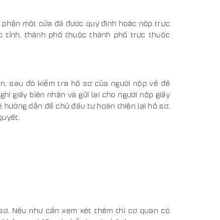
Bộ phận một cửa đã được quy định hoặc nộp trực
ộc tỉnh, thành phố thuộc thành phố trực thuộc
ận, sau đó kiểm tra hồ sơ của người nộp về đề
hi giấy biên nhận và gửi lại cho người nộp giấy
ẽ hướng dẫn để chủ đầu tư hoàn thiện lại hồ sơ,
quyết.
ồ sơ. Nếu như cần xem xét thêm thì cơ quan có