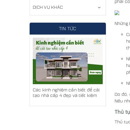
phải có
DỊCH VỤ KHÁC
Những 
TIN TỨC
C
h
t
N
h
p
N
Các kinh nghiệm cần biết để cải
Do đó,
tạo nhà cấp 4 đẹp và tiết kiệm
Nếu như
Thủ t
Thủ tục