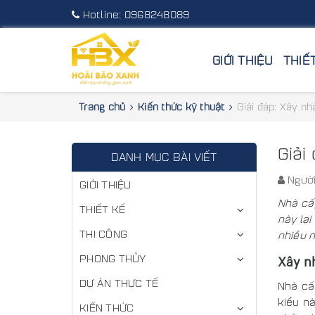
Hotline:
0968248089
GIỚI THIỆU
THIẾ
Trang chủ
Kiến thức kỹ thuật
Giải đáp: Xây n
Giải
DANH MỤC BÀI VIẾT
Người
GIỚI THIỆU
Nhà cấ
THIẾT KẾ
này lại
THI CÔNG
nhiều n
PHONG THỦY
Xây n
DỰ ÁN THỰC TẾ
Nhà cấ
kiểu n
KIẾN THỨC