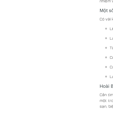
nhiệm v
Một s
Có vài 
L
L
T
C
C
L
Hoài B
Cần tìm
một tro
sạn, biệ