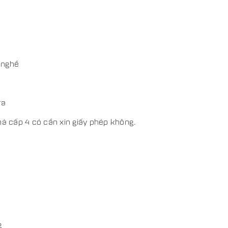
 nghề
ra
hà cấp 4 có cần xin giấy phép không.
g