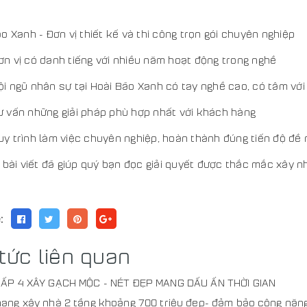
o Xanh - Đơn vị thiết kế và thi công trọn gói chuyên nghiệp
ơn vị có danh tiếng với nhiều năm hoạt động trong nghề
ội ngũ nhân sự tại Hoài Bão Xanh có tay nghề cao, có tâm với
ư vấn những giải pháp phù hợp nhất với khách hàng
uy trình làm việc chuyên nghiệp, hoàn thành đúng tiến độ đề 
 bài viết đã giúp quý bạn đọc giải quyết được thắc mắc xây n
:
 tức liên quan
ẤP 4 XÂY GẠCH MỘC - NÉT ĐẸP MANG DẤU ẤN THỜI GIAN
ang xây nhà 2 tầng khoảng 700 triệu đẹp- đảm bảo công năn