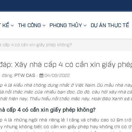
T KẾ
THI CÔNG
PHONG THỦY
DỰ ÁN THỰC TẾ
hà cấp 4 có cần xin giấy phép không?
 đáp: Xây nhà cấp 4 có cần xin giấy ph
 đăng:
PTW CAS
-
04/09/2022
p 4 là kiểu nhà thông dụng nhất ở Việt Nam. Dù mẫu nhà nà
 là nỗi thắc mắc của nhiều bạn đọc. Do đó, câu hỏi xây nhà c
hất hiện nay. Thấu hiểu nỗi thắc mắc này, Hoài Bão Xanh sẽ 
hà cấp 4 có cần xin giấy phép không?
p 4 là những ngôi nhà riêng lẻ 1 tầng và chiều cao từ 6m t
ày nhưng không biết có cần xin giấy phép hay không thì có