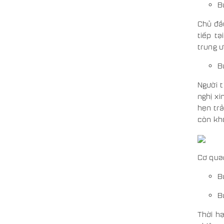
B
Chủ đầu
tiếp t
trung ư
B
Người 
nghị xi
hẹn trả
còn khô
Cơ qua
B
B
Thời h