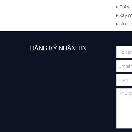
Gợi ý
Xây n
Kinh 
ĐĂNG KÝ NHẬN TIN