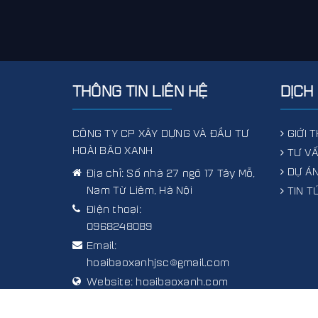
THÔNG TIN LIÊN HỆ
DỊCH
CÔNG TY CP XÂY DỰNG VÀ ĐẦU TƯ
GIỚI 
HOÀI BÃO XANH
TƯ VẤ
DỰ ÁN
Địa chỉ:
Số nhà 27 ngõ 17 Tây Mỗ,
Nam Từ Liêm, Hà Nội
TIN T
Điện thoại:
0968248089
Email:
hoaibaoxanhjsc@gmail.com
Website:
hoaibaoxanh.com