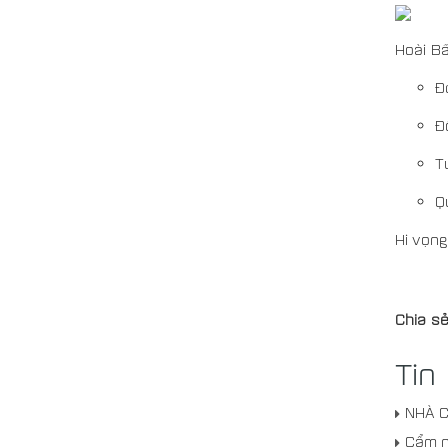
Hoài Bã
Đ
Đ
T
Q
Hi vọng
Chia sẻ
Tin
NHÀ C
Cẩm n