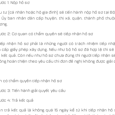
ước 1: Nộp hồ sơ
 tư (cá nhân hoặc hộ gia đình) sẽ tiến hành nộp hồ sơ tại 
ại Ủy ban nhân dân cấp huyện, thị xã, quận, thành phố thu
ơng.
ước 2: Cơ quan có thẩm quyền sẽ tiếp nhận hồ sơ
tiếp nhận hồ sơ phải là những người có trách nhiệm tiếp nh
n cấp giấy phép xây dựng. Nếu như bộ hồ sơ đã hợp lệ thì sẽ g
 kết quả. Còn nếu như hồ sơ chưa đúng thì người tiếp nhận s
ng hoàn thiện theo yêu cầu thì đơn đề nghị không được giải 
n có thẩm quyền tiếp nhận hồ sơ
ước 3: Tiến hành giải quyết yêu cầu
ước 4: Trả kết quả
ạn trả kết quả là không quá 15 ngày kể từ khi tiếp nhận h