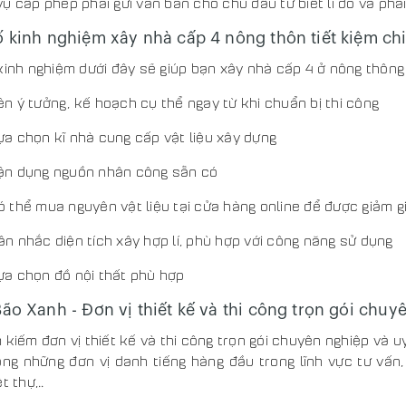
ụ cấp phép phải gửi văn bản cho chủ đầu tư biết lí do và phả
ố kinh nghiệm xây nhà cấp 4 nông thôn tiết kiệm ch
kinh nghiệm dưới đây sẽ giúp bạn xây nhà cấp 4 ở nông thông t
ên ý tưởng, kế hoạch cụ thể ngay từ khi chuẩn bị thi công
ựa chọn kĩ nhà cung cấp vật liệu xây dựng
ận dụng nguồn nhân công sẵn có
ó thể mua nguyên vật liệu tại cửa hàng online để được giảm g
ân nhắc diện tích xây hợp lí, phù hợp với công năng sử dụng
ựa chọn đồ nội thất phù hợp
ão Xanh - Đơn vị thiết kế và thi công trọn gói chuy
 kiếm đơn vị thiết kế và thi công trọn gói chuyên nghiệp và u
ng những đơn vị danh tiếng hàng đầu trong lĩnh vực tư vấn, 
t thự,..