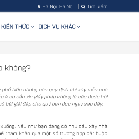
Hà Nội, Hà Nội
Tìm kiếm
KIẾN THỨC
DỊCH VỤ KHÁC
ép không?
y phổ biến nhưng các quy định khi xây mẫu nhà
ấp 4 có cần xin giấy phép không là câu được hỏi
có bài giải đáp cho quý bạn đọc ngay sau đây.
rở xuống. Nếu như bạn đang có nhu cầu xây nhà
 thể tham khảo qua một số trường hợp bắt buộc