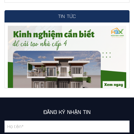
TIN TỨC
Các kinh nghiệm cần biết để cải tạo nhà cấp 4 đẹp và
ĐĂNG KÝ NHẬN TIN
tiết kiệm