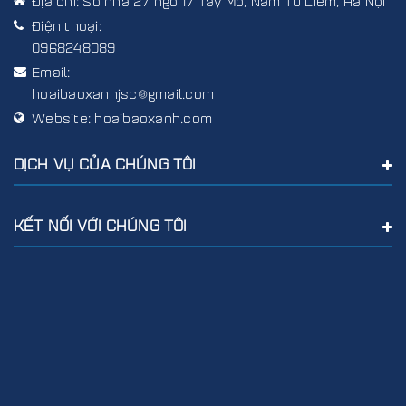
Địa chỉ:
Số nhà 27 ngõ 17 Tây Mỗ, Nam Từ Liêm, Hà Nội
Điện thoại:
0968248089
Email:
hoaibaoxanhjsc@gmail.com
Website:
hoaibaoxanh.com
DỊCH VỤ CỦA CHÚNG TÔI
KẾT NỐI VỚI CHÚNG TÔI