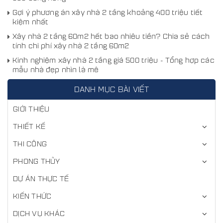
Gợi ý phương án xây nhà 2 tầng khoảng 400 triệu tiết
kiệm nhất
Xây nhà 2 tầng 60m2 hết bao nhiêu tiền? Chia sẻ cách
tính chi phí xây nhà 2 tầng 60m2
Kinh nghiệm xây nhà 2 tầng giá 500 triệu - Tổng hợp các
mẫu nhà đẹp nhìn là mê
DANH MỤC BÀI VIẾT
GIỚI THIỆU
THIẾT KẾ
THI CÔNG
PHONG THỦY
DỰ ÁN THỰC TẾ
KIẾN THỨC
DỊCH VỤ KHÁC