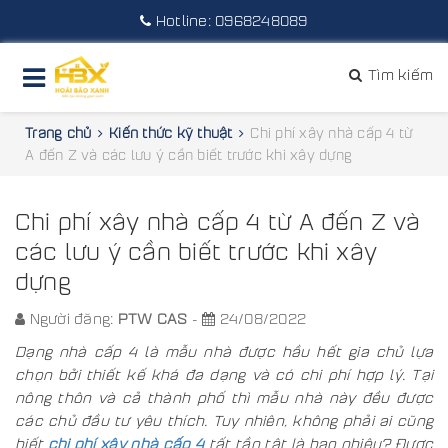
Hotline:
0968248089
Tìm kiếm
Trang chủ
Kiến thức kỹ thuật
Chi phí xây nhà cấp 4 từ
A đến Z và các lưu ý cần biết trước khi xây dựng
Chi phí xây nhà cấp 4 từ A đến Z và
các lưu ý cần biết trước khi xây
dựng
Người đăng:
PTW CAS
-
24/08/2022
Dạng nhà cấp 4 là mẫu nhà được hầu hết gia chủ lựa
chọn bởi thiết kế khá đa dạng và có chi phí hợp lý. Tại
nông thôn và cả thành phố thì mẫu nhà này đều được
các chủ đầu tư yêu thích. Tuy nhiên, không phải ai cũng
biết
chi phí xây nhà cấp 4
tất tần tật là bao nhiêu? Được